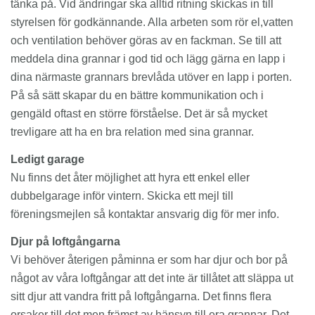
tänka på. Vid ändringar ska alltid ritning skickas in till
styrelsen för godkännande. Alla arbeten som rör el,vatten
och ventilation behöver göras av en fackman. Se till att
meddela dina grannar i god tid och lägg gärna en lapp i
dina närmaste grannars brevlåda utöver en lapp i porten.
På så sätt skapar du en bättre kommunikation och i
gengäld oftast en större förståelse. Det är så mycket
trevligare att ha en bra relation med sina grannar.
Ledigt garage
Nu finns det åter möjlighet att hyra ett enkel eller
dubbelgarage inför vintern. Skicka ett mejl till
föreningsmejlen så kontaktar ansvarig dig för mer info.
Djur på loftgångarna
Vi behöver återigen påminna er som har djur och bor på
något av våra loftgångar att det inte är tillåtet att släppa ut
sitt djur att vandra fritt på loftgångarna. Det finns flera
orsaker till det men främst av hänsyn till era grannar. Det