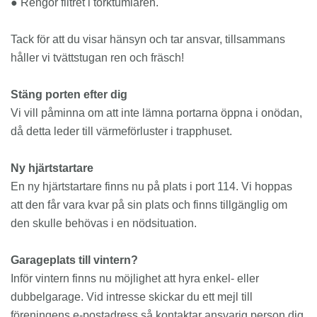
● Rengör filtret i torktumlaren.
Tack för att du visar hänsyn och tar ansvar, tillsammans
håller vi tvättstugan ren och fräsch!
Stäng porten efter dig
Vi vill påminna om att inte lämna portarna öppna i onödan,
då detta leder till värmeförluster i trapphuset.
Ny hjärtstartare
En ny hjärtstartare finns nu på plats i port 114. Vi hoppas
att den får vara kvar på sin plats och finns tillgänglig om
den skulle behövas i en nödsituation.
Garageplats till vintern?
Inför vintern finns nu möjlighet att hyra enkel- eller
dubbelgarage. Vid intresse skickar du ett mejl till
föreningens e-postadress så kontaktar ansvarig person dig