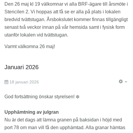
Den 26 maj kl 19 välkomnar vi alla BRF-ägare till årsmöte i
Stencilen 2. Vi hoppas att få se er alla på plats i lokalen
bredvid tvättstugan. Årsbokslutet kommer finnas tillgängligt
senast två veckor innan på vår hemsida samt i fysisk form
utanför lokalen vid tvättstugan.
Varmt välkomna 26 maj!
Januari 2026
18 januari 2026
EM
God fortsättning önskar styrelsen! ❄️
Upphämtning av julgran
Nu är det dags att lämna granen på baksidan i höjd med
port 78 om man vill få den upphämtad. Alla granar hämtas